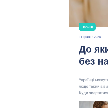
Новини
11 Травня 2025
До як
без н
Українці можуть
якщо такий візи
Куди звертатись