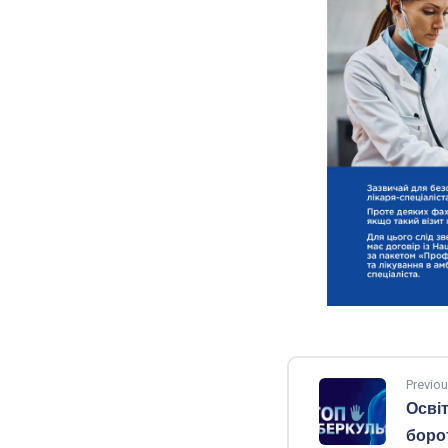
Previou
Осві
боро