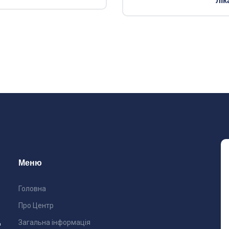
лік
Меню
Головна
Про Центр
Загальна інформація
ю