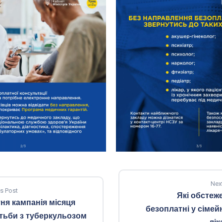
Nex
s Post
Які обстеж
тня кампанія місяця
безоплатні у сімей
тьби з туберкульозом