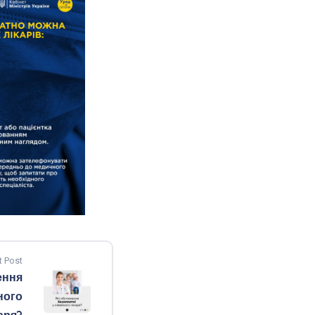
t Post
ення
ного