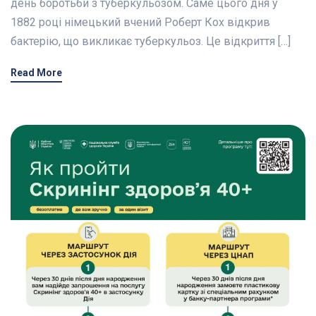
день боротьби з туберкульозом. Саме цього дня у
1882 році німецький вчений Роберт Кох відкрив
бактерію, що викликає туберкульоз. Це відкриття […]
Read More